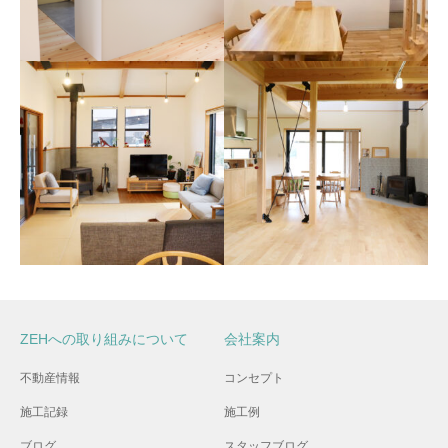
伊賀市 S様邸
伊賀市 Y様邸
ZEHへの取り組みについて
会社案内
伊賀市 K様邸
不動産情報
コンセプト
伊賀市 H邸
施工記録
施工例
四季を楽しめる家 名張 新築
工事 店舗 自由設計
ブログ
スタッフブログ