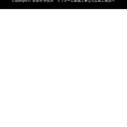
Copyright ©
名張市 伊賀市 リフォーム新築工事なら広島工務店へ