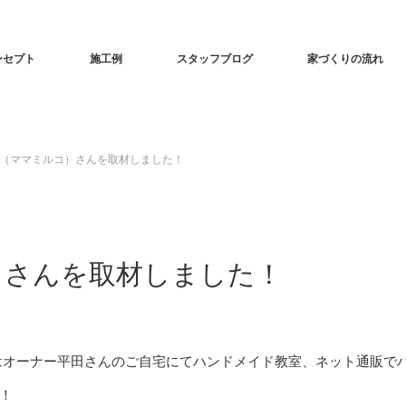
ンセプト
施工例
スタッフブログ
家づくりの流れ
irco（ママミルコ）さんを取材しました！
ルコ）さんを取材しました！
現在はオーナー平田さんのご自宅にてハンドメイド教室、ネット通販で
！