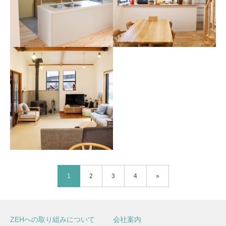
伊賀市 S様邸
伊賀市 Y様邸
1
2
3
4
»
伊賀市 K様邸
ZEHへの取り組みについて
会社案内