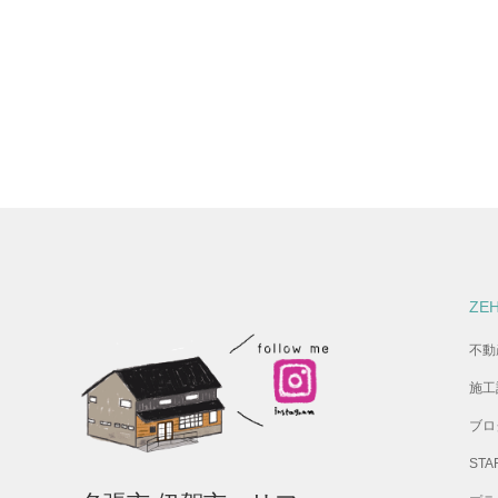
ZE
不動
施工
ブロ
STA