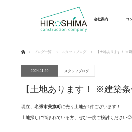
会社案内
コ
ホーム
ブログ一覧
スタッフブログ
【土地あります！ ※
2024.11.29
スタッフブログ
【土地あります！ ※建築
現在、
名張市美旗町
に売り土地が1件ございます！
土地探しに悩まれている方、ぜひ一度ご検討ください😊